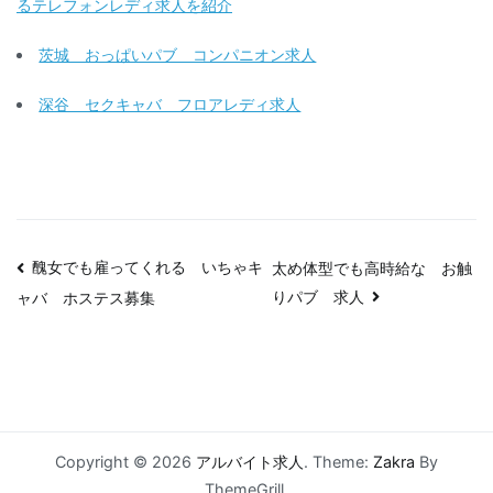
るテレフォンレディ求人を紹介
茨城 おっぱいパブ コンパニオン求人
深谷 セクキャバ フロアレディ求人
投
醜女でも雇ってくれる いちゃキ
太め体型でも高時給な お触
りパブ 求人
ャバ ホステス募集
稿
ナ
ビ
ゲ
Copyright © 2026
アルバイト求人
. Theme:
Zakra
By
ThemeGrill.